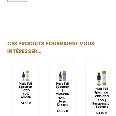
CES PRODUITS POURRAIENT VOUS
INTÉRESSER...
Huile Full
Huile Full
Spectrum
Spectrum
Huile Full
| CBD
|
Spectrum |
40%
CBD/CBN
CBD/CBG
CRUDE
20% |
20% |
Sweet
74.90
€
Récupération
Dreams
Sportive
64.90
€
54.90
€