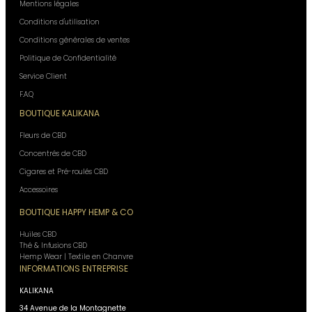
Mentions légales
Conditions d'utilisation
Conditions générales de ventes
Politique de Confidentialité
Service Client
F.A.Q
BOUTIQUE KALIKANA
Fleurs de CBD
Concentrés de CBD
Cigares et Pré-roulés CBD
Accessoires
BOUTIQUE HAPPY HEMP & CO
Huiles CBD
Thé & Infusions CBD
Hemp Wear | Textile en Chanvre
INFORMATIONS ENTREPRISE
KALIKANA
34 Avenue de la Montagnette