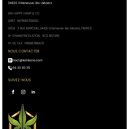
34420 Villeneuve-lès-béziers
SAS HAPPY HEMP & CO
SIRET : 88766957000020
SIÈGE : 5 RUE MARCEAU, 34420 Villeneuve-les-béziers, FRANCE
N° D'IMMATRICULATION : R.C.S BÉZIERS
N° DE T.V.A : FR16887669570
NOUS CONTACTER
contact@kalikana.com
07 66 30 83 35
SUIVEZ-NOUS
Assistant Kali Kana
VOTRE CONSEILLER
PERSONNEL
IA, réponses instantanées,