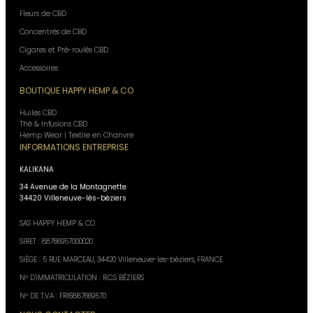
Fleurs de CBD
Concentrés de CBD
Cigares et Pré-roulés CBD
Accessoires
BOUTIQUE HAPPY HEMP & CO
Huiles CBD
Thé & Infusions CBD
Hemp Wear | Textile en Chanvre
INFORMATIONS ENTREPRISE
KALIKANA
34 Avenue de la Montagnette
34420 Villeneuve-lès-béziers
SAS HAPPY HEMP & CO
SIRET : 88766957000020
SIÈGE : 5 RUE MARCEAU, 34420 Villeneuve-les-béziers, FRANCE
N° D'IMMATRICULATION : R.C.S BÉZIERS
N° DE T.V.A : FR16887669570