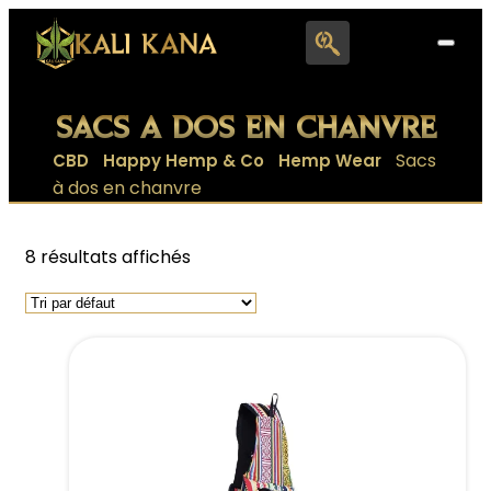
Search
for:
SACS À DOS EN CHANVRE
|
|
|
Sacs
CBD
Happy Hemp & Co
Hemp Wear
à dos en chanvre
8 résultats affichés