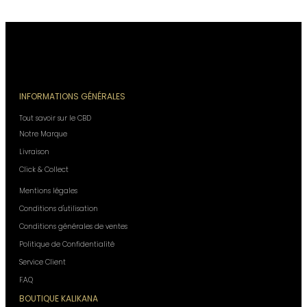
INFORMATIONS GÉNÉRALES
Tout savoir sur le CBD
Notre Marque
Livraison
Click & Collect
Mentions légales
Conditions d'utilisation
Conditions générales de ventes
Politique de Confidentialité
Service Client
F.A.Q
BOUTIQUE KALIKANA