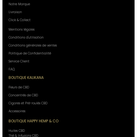
Notre Marque
Livraison
Click & Collect
Mentions légales
Conditions d'utilisation
Conditions générales de ventes
Politique de Confidentialité
Service Client
F.A.Q
BOUTIQUE KALIKANA
Fleurs de CBD
Concentrés de CBD
Cigares et Pré-roulés CBD
Accessoires
BOUTIQUE HAPPY HEMP & CO
Huiles CBD
Thé & Infusions CBD