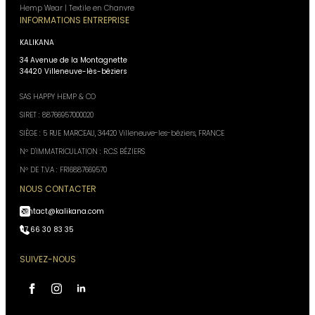
Hemp Wear | Textile en Chanvre
INFORMATIONS ENTREPRISE
KALIKANA
34 Avenue de la Montagnette
34420 Villeneuve-lès-béziers
SAS HAPPY HEMP & CO
SIRET : 88766957000020
SIÈGE : 5 RUE MARCEAU, 34420 Villeneuve-les-béziers, FRANCE
N° D'IMMATRICULATION : R.C.S BÉZIERS
N° DE T.V.A : FR16887669570
NOUS CONTACTER
contact@kalikana.com
07 66 30 83 35
SUIVEZ-NOUS
Assistant Kali Kana
VOTRE CONSEILLER
PERSONNEL