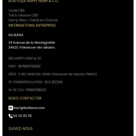
BOUTIQUE HAPPY HEMP & CO
Huiles CBD
Thé & Infusions CBD
Hemp Wear | Textile en Chanvre
INFORMATIONS ENTREPRISE
KALIKANA
34 Avenue de la Montagnette
34420 Villeneuve-lès-béziers
SAS HAPPY HEMP & CO
SIRET : 88766957000020
SIÈGE : 5 RUE MARCEAU, 34420 Villeneuve-les-béziers, FRANCE
N° D'IMMATRICULATION : R.C.S BÉZIERS
N° DE T.V.A : FR16887669570
NOUS CONTACTER
contact@kalikana.com
07 66 30 83 35
SUIVEZ-NOUS
Assistant Kali Kana