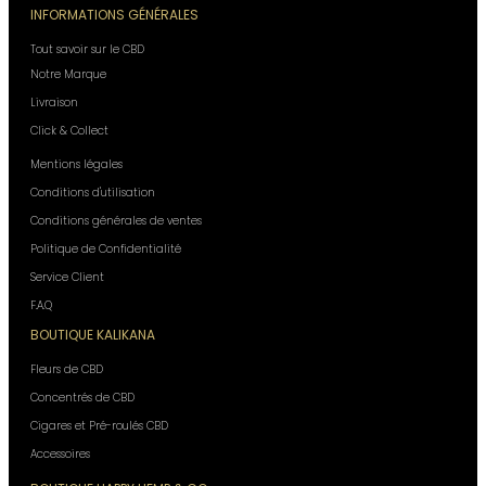
INFORMATIONS GÉNÉRALES
Tout savoir sur le CBD
Notre Marque
Livraison
Click & Collect
Mentions légales
Conditions d'utilisation
Conditions générales de ventes
Politique de Confidentialité
Service Client
F.A.Q
BOUTIQUE KALIKANA
Fleurs de CBD
Concentrés de CBD
Cigares et Pré-roulés CBD
Accessoires