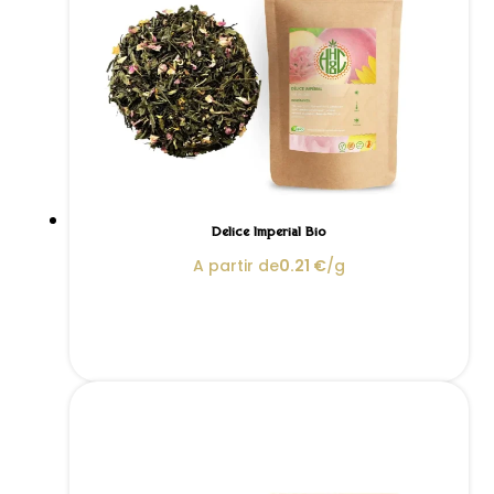
Délice Impérial Bio
A partir de
0.21
€
/g