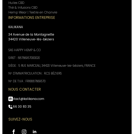
Huiles CBD
Thé & Infusions CBD
Hemp Wear | Textile en Chanvre
INFORMATIONS ENTREPRISE
KALIKANA
34 Avenue de la Montagnette
34420 Villeneuve-lès-béziers
SAS HAPPY HEMP & CO
SIRET : 88766957000020
SIÈGE : 5 RUE MARCEAU, 34420 Villeneuve-les-béziers, FRANCE
N° D'IMMATRICULATION : R.C.S BÉZIERS
N° DE T.V.A : FR16887669570
NOUS CONTACTER
contact@kalikana.com
07 66 30 83 35
SUIVEZ-NOUS
Assistant Kali Kana
VOTRE CONSEILLER
PERSONNEL