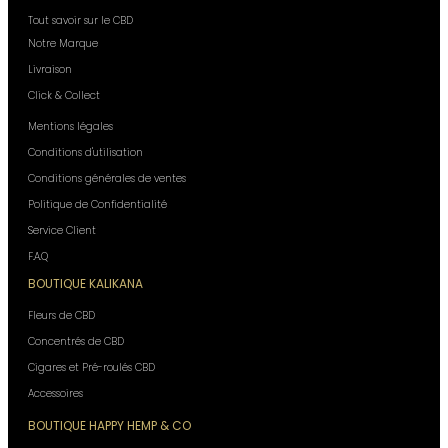
Tout savoir sur le CBD
Notre Marque
Livraison
Click & Collect
Mentions légales
Conditions d'utilisation
Conditions générales de ventes
Politique de Confidentialité
Service Client
F.A.Q
BOUTIQUE KALIKANA
Fleurs de CBD
Concentrés de CBD
Cigares et Pré-roulés CBD
Accessoires
BOUTIQUE HAPPY HEMP & CO