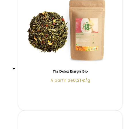
Thé Détox Énergie Bio
A partir de
0.21
€
/g