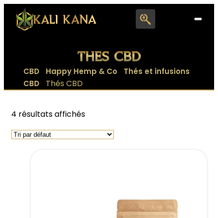
Search
for:
THÉS CBD
|
|
CBD
Happy Hemp & Co
Thés et infusions
|
Thés CBD
CBD
4 résultats affichés