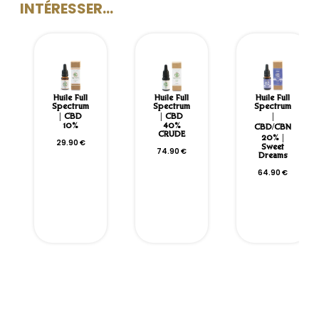
INTÉRESSER...
Huile Full
Huile Full
Huile Full
Spectrum
Spectrum
Spectrum
| CBD
| CBD
|
10%
40%
CBD/CBN
CRUDE
20% |
29.90
€
Sweet
74.90
€
Dreams
64.90
€