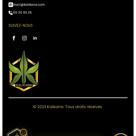
contact@kalikana.com
07 66 30 83 35
SUIVEZ-NOUS
Assistant Kali Kana
VOTRE CONSEILLER
PERSONNEL
IA, réponses instantanées,
Conseiller disponible 24h/24
Accès à votre historique commandes
Analyses & recommandations personnalisées
© 2023 Kalikana. Tous droits réservés.
Quelque chose de grand se prépare.
Restez connectés — ça arrive bientôt.