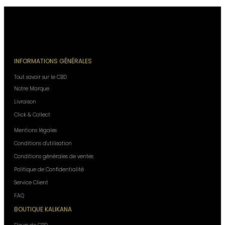
INFORMATIONS GÉNÉRALES
Tout savoir sur le CBD
Notre Marque
Livraison
Click & Collect
Mentions légales
Conditions d'utilisation
Conditions générales de ventes
Politique de Confidentialité
Service Client
F.A.Q
BOUTIQUE KALIKANA