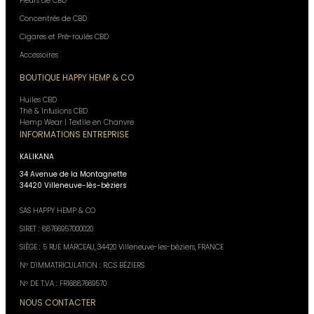
Fleurs de CBD
Concentrés de CBD
Cigares et Pré-roulés CBD
Accessoires
BOUTIQUE HAPPY HEMP & CO
Huiles CBD
Thé & Infusions CBD
Hemp Wear | Textile en Chanvre
INFORMATIONS ENTREPRISE
KALIKANA
34 Avenue de la Montagnette
34420 Villeneuve-lès-béziers
SAS HAPPY HEMP & CO
SIRET : 88766957000020
SIÈGE : 5 RUE MARCEAU, 34420 Villeneuve-les-béziers, FRANCE
N° D'IMMATRICULATION : R.C.S BÉZIERS
N° DE T.V.A : FR16887669570
NOUS CONTACTER