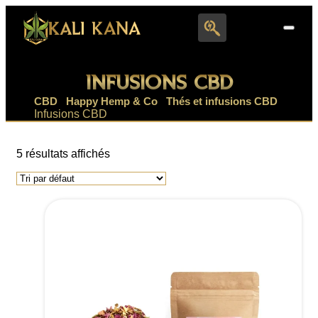
Search
for:
INFUSIONS CBD
CBD
|
Happy Hemp & Co
|
Thés et infusions CBD
|
Infusions CBD
5 résultats affichés