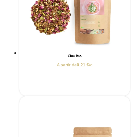
Chaï Bio
A partir de
0.21
€
/g