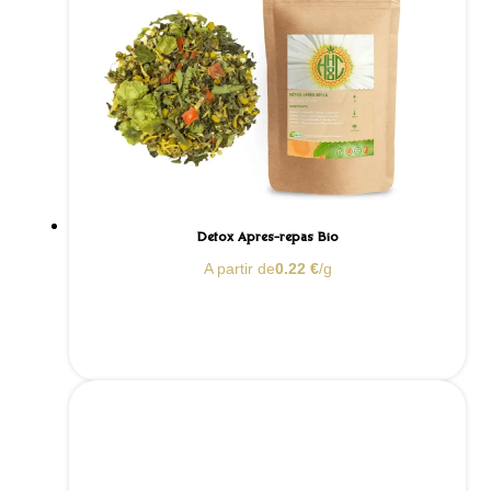
Détox Après-repas Bio
A partir de
0.22
€
/g