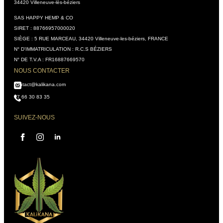
34420 Villeneuve-lès-béziers
SAS HAPPY HEMP & CO
SIRET : 88766957000020
SIÈGE : 5 RUE MARCEAU, 34420 Villeneuve-les-béziers, FRANCE
N° D'IMMATRICULATION : R.C.S BÉZIERS
N° DE T.V.A : FR16887669570
NOUS CONTACTER
contact@kalikana.com
07 66 30 83 35
SUIVEZ-NOUS
Assistant Kali Kana
VOTRE CONSEILLER
PERSONNEL
IA, réponses instantanées,
Conseiller disponible 24h/24
Accès à votre historique commandes
Analyses & recommandations personnalisées