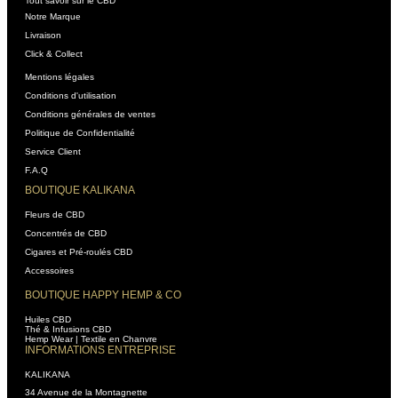
Tout savoir sur le CBD
Notre Marque
Livraison
Click & Collect
Mentions légales
Conditions d'utilisation
Conditions générales de ventes
Politique de Confidentialité
Service Client
F.A.Q
BOUTIQUE KALIKANA
Fleurs de CBD
Concentrés de CBD
Cigares et Pré-roulés CBD
Accessoires
BOUTIQUE HAPPY HEMP & CO
Huiles CBD
Thé & Infusions CBD
Hemp Wear | Textile en Chanvre
INFORMATIONS ENTREPRISE
KALIKANA
34 Avenue de la Montagnette