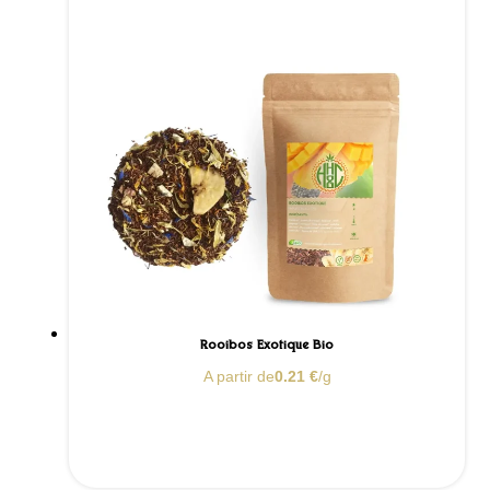
Rooibos Exotique Bio
A partir de
0.21
€
/g