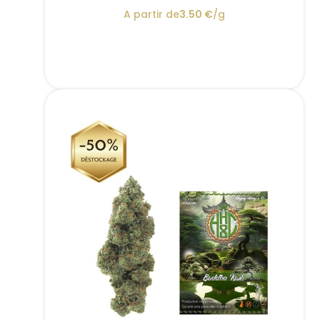
A partir de
3.50
€
/g