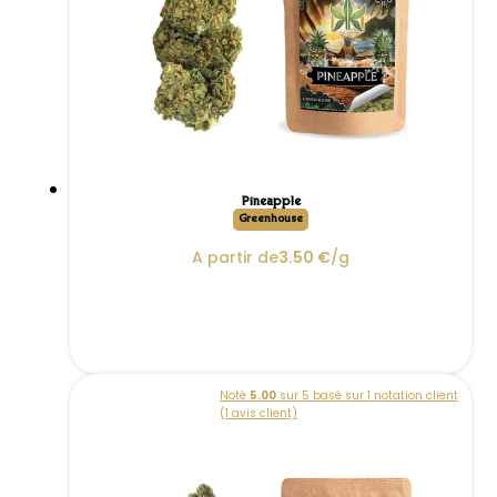
Pineapple
Greenhouse
A partir de
3.50
€
/g
Noté
5.00
sur 5 basé sur
1
notation client
(
1
avis client)