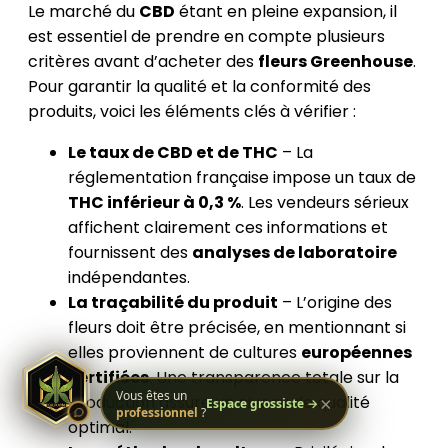
Le marché du
CBD
étant en pleine expansion, il
est essentiel de prendre en compte plusieurs
critères avant d’acheter des
fleurs Greenhouse
.
Assistant Kali Kana
Pour garantir la qualité et la conformité des
VOTRE CONSEILLER
PERSONNEL
produits, voici les éléments clés à vérifier :
Le taux de CBD et de THC
– La
réglementation française impose un taux de
IA, réponses instantanées,
THC inférieur à 0,3 %
. Les vendeurs sérieux
affichent clairement ces informations et
Conseiller disponible 24h/24
Accès à votre historique commandes
fournissent des
analyses de laboratoire
Analyses & recommandations personnalisées
indépendantes.
La traçabilité du produit
– L’origine des
Quelque chose de grand se prépare.
fleurs doit être précisée, en mentionnant si
Restez connectés — ça arrive bientôt.
elles proviennent de cultures
européennes
certifiées
. Une transparence totale sur la
Vous êtes un
production assure un niveau de qualité
×
Espace grossiste →
professionnel
?
optimal.