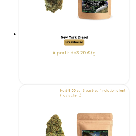
New York Diesel
Greenhouse
A partir de
3.20
€
/g
Noté
5.00
sur 5 basé sur
1
notation client
(
1
avis client)