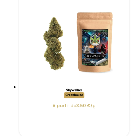
Skywalker
Greenhouse
A partir de
3.50
€
/g