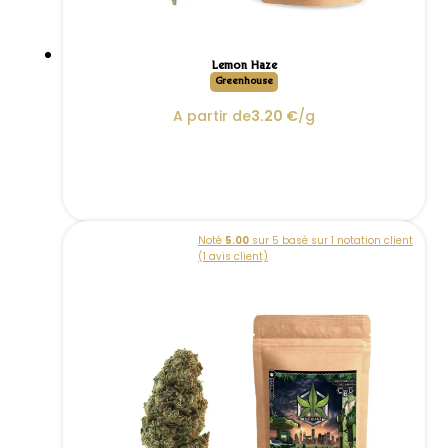
Lemon Haze
Greenhouse
A partir de
3.20
€
/g
Noté
5.00
sur 5 basé sur
1
notation client
(
1
avis client)