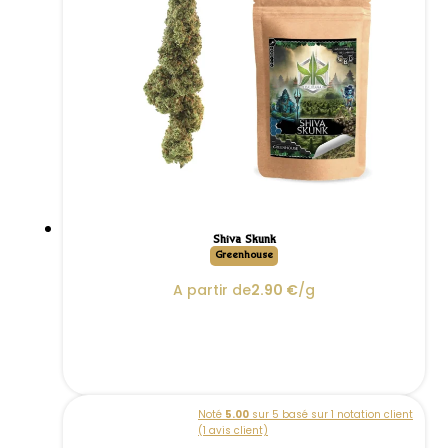
Shiva Skunk
Greenhouse
A partir de
2.90
€
/g
Noté
5.00
sur 5 basé sur
1
notation client
(
1
avis client)