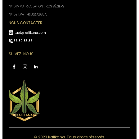
N° D'IMMATRICULATION : R.C.S BÉZIERS
N° DE T.V.A : FR16887669570
NOUS CONTACTER
contact@kalikana.com
07 66 30 83 35
SUIVEZ-NOUS
Assistant Kali Kana
VOTRE CONSEILLER
PERSONNEL
IA, réponses instantanées,
Conseiller disponible 24h/24
Accès à votre historique commandes
Analyses & recommandations personnalisées
© 2023 Kalikana. Tous droits réservés.