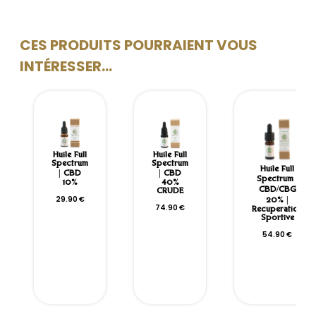
CES PRODUITS POURRAIENT VOUS
INTÉRESSER...
Huile Full
Huile Full
Spectrum
Spectrum
Huile Full
| CBD
| CBD
Spectrum |
10%
40%
CBD/CBG
CRUDE
29.90
€
20% |
74.90
€
Récupération
Sportive
54.90
€