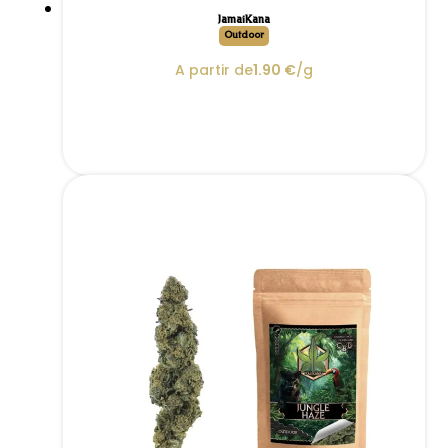
JamaïKana
Outdoor
A partir de
1.90
€
/g