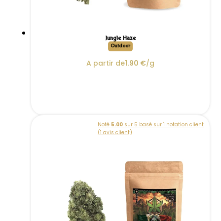
Jungle Haze
Outdoor
A partir de
1.90
€
/g
Noté
5.00
sur 5 basé sur
1
notation client
(
1
avis client)