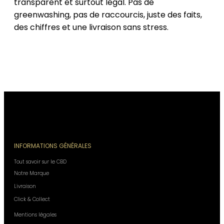
transparent et surtout légal. Pas de
greenwashing, pas de raccourcis, juste des faits,
des chiffres et une livraison sans stress.
INFORMATIONS GÉNÉRALES
Tout savoir sur le CBD
Notre Marque
Livraison
Click & Collect
Mentions légales