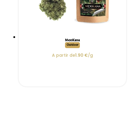
MexiKana
Outdoor
A partir de
1.90
€
/g