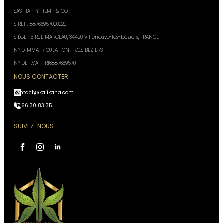
SAS HAPPY HEMP & CO
SIRET : 88766957000020
SIÈGE : 5 RUE MARCEAU, 34420 Villeneuve-les-béziers, FRANCE
N° D'IMMATRICULATION : R.C.S BÉZIERS
N° DE T.V.A : FR16887669570
NOUS CONTACTER
contact@kalikana.com
07 66 30 83 35
SUIVEZ-NOUS
Assistant Kali Kana
VOTRE CONSEILLER
PERSONNEL
IA, réponses instantanées,
Conseiller disponible 24h/24
Accès à votre historique commandes