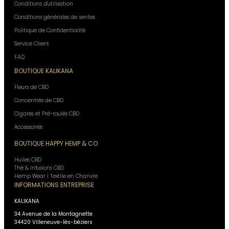
Conditions d'utilisation
Conditions générales de ventes
Politique de Confidentialité
Service Client
F.A.Q
BOUTIQUE KALIKANA
Fleurs de CBD
Concentrés de CBD
Cigares et Pré-roulés CBD
Accessoires
BOUTIQUE HAPPY HEMP & CO
Huiles CBD
Thé & Infusions CBD
Hemp Wear | Textile en Chanvre
INFORMATIONS ENTREPRISE
KALIKANA
34 Avenue de la Montagnette
34420 Villeneuve-lès-béziers