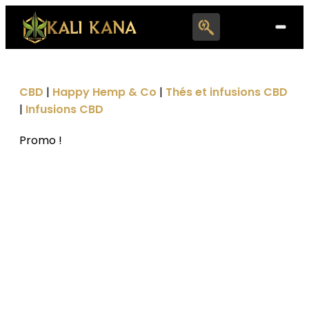
Search
for:
CBD
|
Happy Hemp & Co
|
Thés et infusions CBD
|
Infusions CBD
Promo !