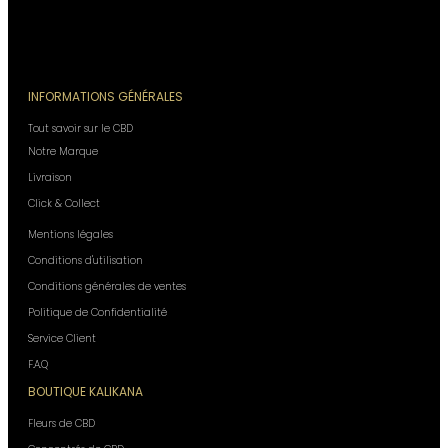
INFORMATIONS GÉNÉRALES
Tout savoir sur le CBD
Notre Marque
Livraison
Click & Collect
Mentions légales
Conditions d'utilisation
Conditions générales de ventes
Politique de Confidentialité
Service Client
F.A.Q
BOUTIQUE KALIKANA
Fleurs de CBD