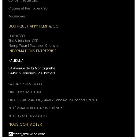
Concentrés de CBD
Cigares et Pré-roulés CBD
Accessoires
BOUTIQUE HAPPY HEMP & CO
Huiles CBD
Thé & Infusions CBD
Hemp Wear | Textile en Chanvre
INFORMATIONS ENTREPRISE
KALIKANA
34 Avenue de la Montagnette
34420 Villeneuve-lès-béziers
SAS HAPPY HEMP & CO
SIRET : 88766957000020
SIÈGE : 5 RUE MARCEAU, 34420 Villeneuve-les-béziers, FRANCE
N° D'IMMATRICULATION : R.C.S BÉZIERS
N° DE T.V.A : FR16887669570
NOUS CONTACTER
contact@kalikana.com