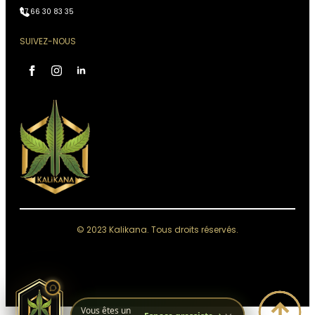
07 66 30 83 35
SUIVEZ-NOUS
Assistant Kali Kana
VOTRE CONSEILLER
PERSONNEL
IA, réponses instantanées,
Conseiller disponible 24h/24
Accès à votre historique commandes
Analyses & recommandations personnalisées
© 2023 Kalikana. Tous droits réservés.
Quelque chose de grand se prépare.
Restez connectés — ça arrive bientôt.
Vous êtes un