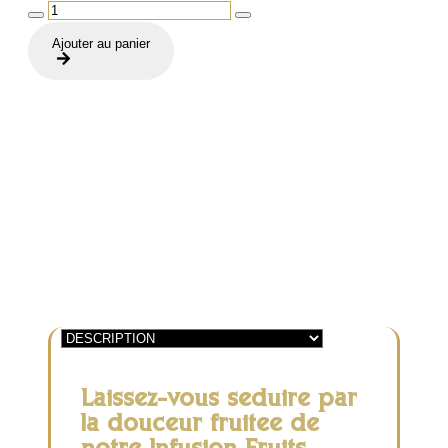
quantité
de
Ajouter au panier
Infusion
Fruits
Rouges
Bio
Laissez-vous séduire par
la douceur fruitée de