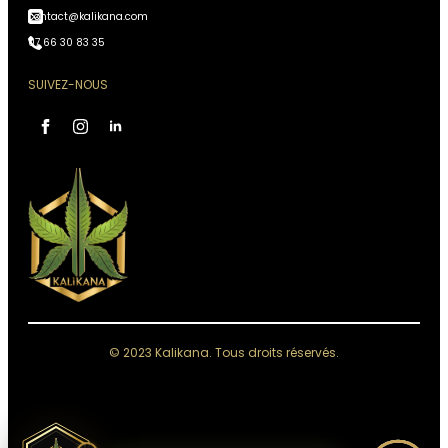
contact@kalikana.com
07 66 30 83 35
SUIVEZ-NOUS
Assistant Kali Kana
VOTRE CONSEILLER
PERSONNEL
IA, réponses instantanées,
Conseiller disponible 24h/24
Accès à votre historique commandes
Analyses & recommandations personnalisées
© 2023 Kalikana. Tous droits réservés.
Quelque chose de grand se prépare.
Restez connectés — ça arrive bientôt.