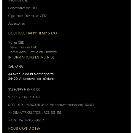
Fleurs de CBD
Concentrés de CBD
Cigares et Pré-roulés CBD
Accessoires
BOUTIQUE HAPPY HEMP & CO
Huiles CBD
Thé & Infusions CBD
Hemp Wear | Textile en Chanvre
INFORMATIONS ENTREPRISE
KALIKANA
34 Avenue de la Montagnette
34420 Villeneuve-lès-béziers
SAS HAPPY HEMP & CO
SIRET : 88766957000020
SIÈGE : 5 RUE MARCEAU, 34420 Villeneuve-les-béziers, FRANCE
N° D'IMMATRICULATION : R.C.S BÉZIERS
N° DE T.V.A : FR16887669570
NOUS CONTACTER