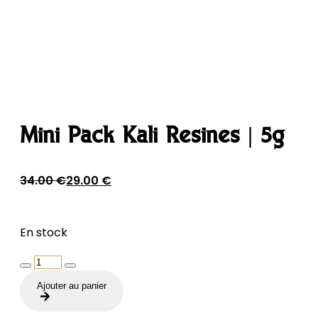
Mini Pack Kali Résines | 5g
Le
Le
34.00
€
29.00
€
prix
prix
initial
actuel
En stock
était :
est :
34.00 €.
29.00 €.
quantité
de
Ajouter au panier
Mini
Pack