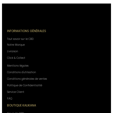
INFORMATIONS GÉNÉRALES
Tout savoir sur le CBD
Notre Marque
Livraison
Click & Collect
Mentions légales
Conditions d'utilisation
Conditions générales de ventes
Politique de Confidentialité
Service Client
F.A.Q
BOUTIQUE KALIKANA