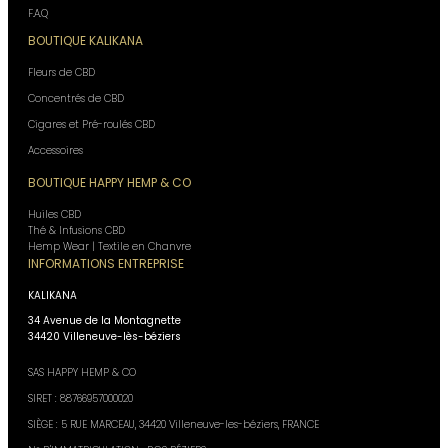
F.A.Q
BOUTIQUE KALIKANA
Fleurs de CBD
Concentrés de CBD
Cigares et Pré-roulés CBD
Accessoires
BOUTIQUE HAPPY HEMP & CO
Huiles CBD
Thé & Infusions CBD
Hemp Wear | Textile en Chanvre
INFORMATIONS ENTREPRISE
KALIKANA
34 Avenue de la Montagnette
34420 Villeneuve-lès-béziers
SAS HAPPY HEMP & CO
SIRET : 88766957000020
SIÈGE : 5 RUE MARCEAU, 34420 Villeneuve-les-béziers, FRANCE