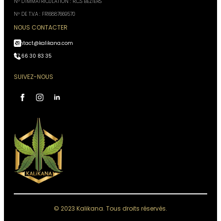
N° D'IMMATRICULATION : R.C.S BÉZIERS
N° DE T.V.A : FR16887669570
NOUS CONTACTER
contact@kalikana.com
07 66 30 83 35
SUIVEZ-NOUS
Assistant Kali Kana
VOTRE CONSEILLER
PERSONNEL
IA, réponses instantanées,
Conseiller disponible 24h/24
Accès à votre historique commandes
Analyses & recommandations personnalisées
© 2023 Kalikana. Tous droits réservés.