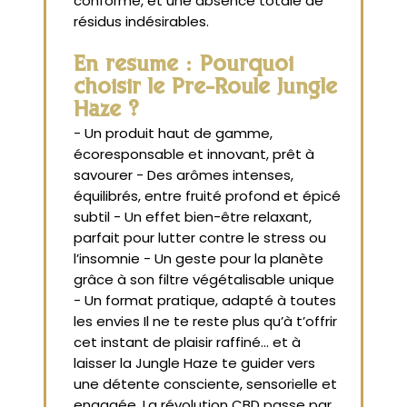
conforme, et une absence totale de
résidus indésirables.
En résumé : Pourquoi
choisir le Pré-Roulé Jungle
Haze ?
- Un produit haut de gamme,
écoresponsable et innovant, prêt à
savourer - Des arômes intenses,
équilibrés, entre fruité profond et épicé
subtil - Un effet bien-être relaxant,
parfait pour lutter contre le stress ou
l’insomnie - Un geste pour la planète
grâce à son filtre végétalisable unique
- Un format pratique, adapté à toutes
les envies Il ne te reste plus qu’à t’offrir
cet instant de plaisir raffiné… et à
laisser la Jungle Haze te guider vers
une détente consciente, sensorielle et
engagée. La révolution CBD passe par