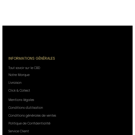
INFORMATIONS GÉNÉRALES
Tout savoir sur le CBD
Notre Marque
Livraison
Click & Collect
Mentions légales
Conditions d'utilisation
Conditions générales de ventes
Politique de Confidentialité
Service Client