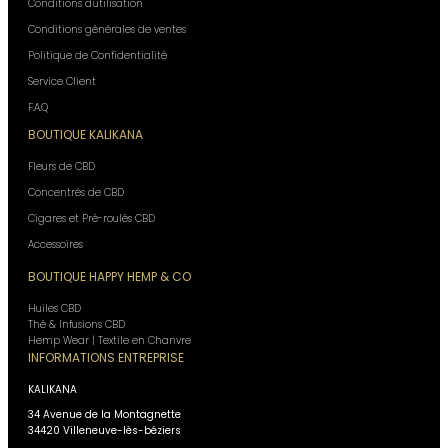
Conditions d'utilisation
Conditions générales de ventes
Politique de Confidentialité
Service Client
F.A.Q
BOUTIQUE KALIKANA
Fleurs de CBD
Concentrés de CBD
Cigares et Pré-roulés CBD
Accessoires
BOUTIQUE HAPPY HEMP & CO
Huiles CBD
Thé & Infusions CBD
Hemp Wear | Textile en Chanvre
INFORMATIONS ENTREPRISE
KALIKANA
34 Avenue de la Montagnette
34420 Villeneuve-lès-béziers