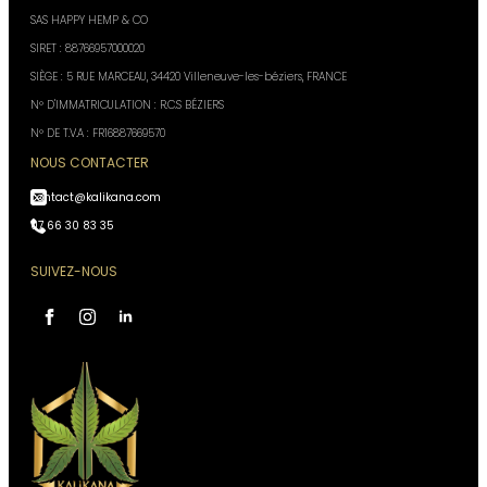
SAS HAPPY HEMP & CO
SIRET : 88766957000020
SIÈGE : 5 RUE MARCEAU, 34420 Villeneuve-les-béziers, FRANCE
N° D'IMMATRICULATION : R.C.S BÉZIERS
N° DE T.V.A : FR16887669570
NOUS CONTACTER
contact@kalikana.com
07 66 30 83 35
SUIVEZ-NOUS
Assistant Kali Kana
VOTRE CONSEILLER
PERSONNEL
IA, réponses instantanées,