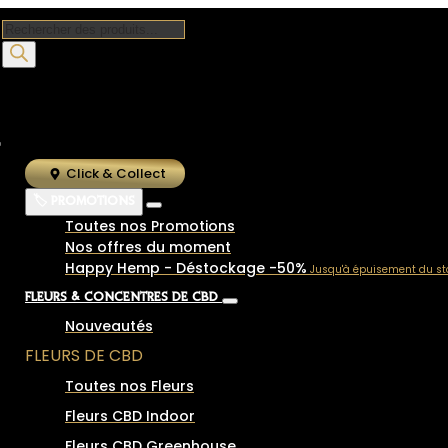
Recherche
de
produits
Click & Collect
🏷️ PROMOTIONS
Toutes nos Promotions
Nos offres du moment
Happy Hemp - Déstockage -50%
Jusqu'à épuisement du st
FLEURS & CONCENTRÉS DE CBD
Nouveautés
FLEURS DE CBD
Toutes nos Fleurs
Fleurs CBD Indoor
Fleurs CBD Greenhouse