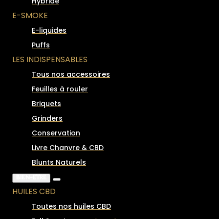
Hybride
E-SMOKE
E-liquides
Puffs
LES INDISPENSABLES
Tous nos accessoires
Feuilles à rouler
Briquets
Grinders
Conservation
Livre Chanvre & CBD
Blunts Naturels
BIEN-ÊTRE
HUILES CBD
Toutes nos huiles CBD