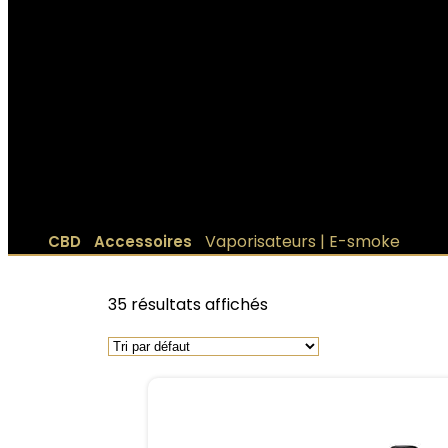
|
|
Vaporisateurs | E-smoke
CBD
Accessoires
35 résultats affichés