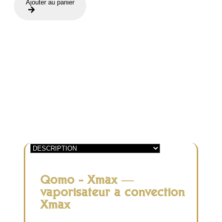
Ajouter au panier
Qomo
-
Xmax
Qomo - Xmax —
vaporisateur à convection
Xmax