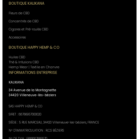
BOUTIQUE KALIKANA
Fleurs de CBD
Concentrés de CBD
Cigares et Pré-roulés CBD
Accessoires
BOUTIQUE HAPPY HEMP & CO
Huiles CBD
Thé & Infusions CBD
Hemp Wear | Textile en Chanvre
INFORMATIONS ENTREPRISE
KALIKANA
34 Avenue de la Montagnette
34420 Villeneuve-lès-béziers
SAS HAPPY HEMP & CO
SIRET : 88766957000020
SIÈGE : 5 RUE MARCEAU, 34420 Villeneuve-les-béziers, FRANCE
N° D'IMMATRICULATION : R.C.S BÉZIERS
N° DE T.V.A : FR16887669570