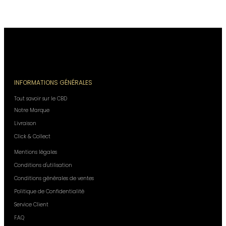
INFORMATIONS GÉNÉRALES
Tout savoir sur le CBD
Notre Marque
Livraison
Click & Collect
Mentions légales
Conditions d'utilisation
Conditions générales de ventes
Politique de Confidentialité
Service Client
F.A.Q