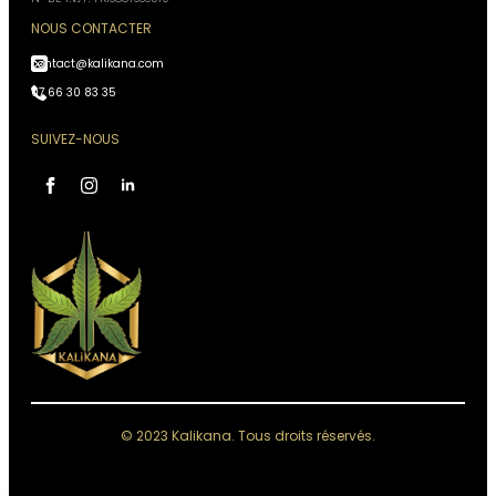
NOUS CONTACTER
contact@kalikana.com
07 66 30 83 35
SUIVEZ-NOUS
Assistant Kali Kana
VOTRE CONSEILLER
PERSONNEL
IA, réponses instantanées,
Conseiller disponible 24h/24
Accès à votre historique commandes
Analyses & recommandations personnalisées
© 2023 Kalikana. Tous droits réservés.
Quelque chose de grand se prépare.
Restez connectés — ça arrive bientôt.