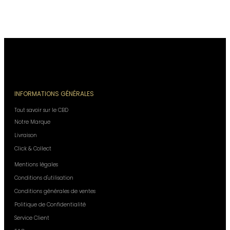
INFORMATIONS GÉNÉRALES
Tout savoir sur le CBD
Notre Marque
Livraison
Click & Collect
Mentions légales
Conditions d'utilisation
Conditions générales de ventes
Politique de Confidentialité
Service Client