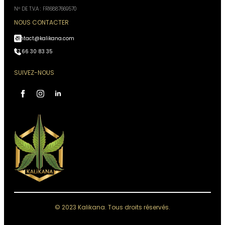
N° DE T.V.A : FR16887669570
NOUS CONTACTER
contact@kalikana.com
07 66 30 83 35
SUIVEZ-NOUS
Assistant Kali Kana
VOTRE CONSEILLER
PERSONNEL
IA, réponses instantanées,
Conseiller disponible 24h/24
Accès à votre historique commandes
Analyses & recommandations personnalisées
© 2023 Kalikana. Tous droits réservés.
Quelque chose de grand se prépare.