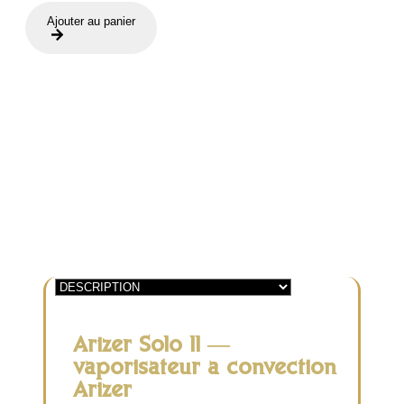
de
Ajouter au panier
Arizer
Solo
II
Arizer Solo II —
vaporisateur à convection
Arizer