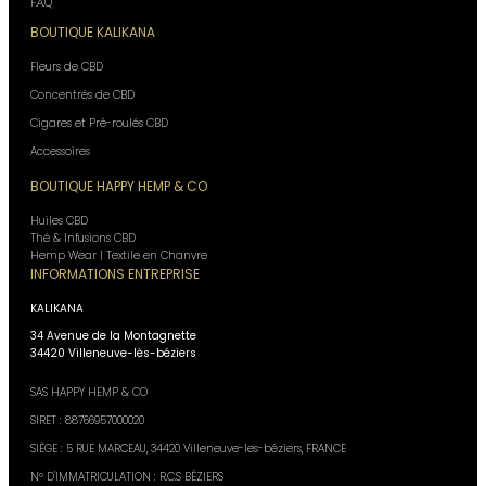
F.A.Q
BOUTIQUE KALIKANA
Fleurs de CBD
Concentrés de CBD
Cigares et Pré-roulés CBD
Accessoires
BOUTIQUE HAPPY HEMP & CO
Huiles CBD
Thé & Infusions CBD
Hemp Wear | Textile en Chanvre
INFORMATIONS ENTREPRISE
KALIKANA
34 Avenue de la Montagnette
34420 Villeneuve-lès-béziers
SAS HAPPY HEMP & CO
SIRET : 88766957000020
SIÈGE : 5 RUE MARCEAU, 34420 Villeneuve-les-béziers, FRANCE
N° D'IMMATRICULATION : R.C.S BÉZIERS