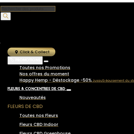
Recherche
de
produits
Click & Collect
🏷️ PROMOTIONS
Toutes nos Promotions
Nos offres du moment
Happy Hemp - Déstockage -50%
Jusqu'à épuisement du st
FLEURS & CONCENTRÉS DE CBD
Nouveautés
FLEURS DE CBD
Toutes nos Fleurs
Fleurs CBD Indoor
Fleurs CBD Greenhouse