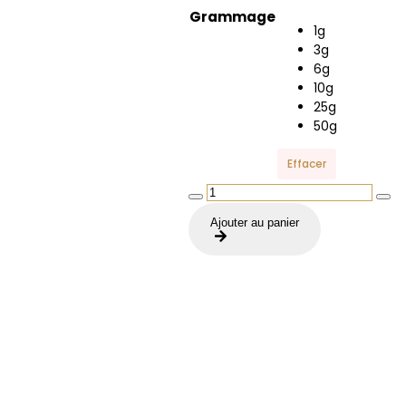
Grammage
1g
3g
6g
10g
25g
50g
Effacer
quantité
de
Ajouter au panier
Watermelon