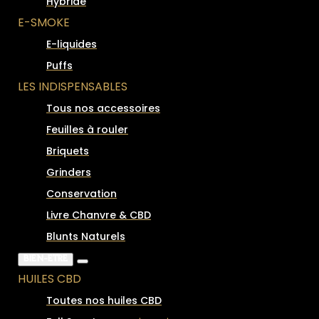
Hybride
E-SMOKE
E-liquides
Puffs
LES INDISPENSABLES
Tous nos accessoires
Feuilles à rouler
Briquets
Grinders
Conservation
Livre Chanvre & CBD
Blunts Naturels
BIEN-ÊTRE
HUILES CBD
Toutes nos huiles CBD