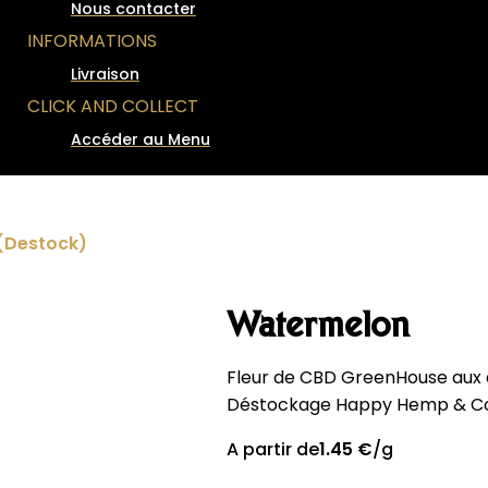
Nous contacter
INFORMATIONS
Livraison
CLICK AND COLLECT
Accéder au Menu
(Destock)
Watermelon
Fleur de CBD GreenHouse aux 
Déstockage Happy Hemp & Co
A partir de
1.45
€
/g