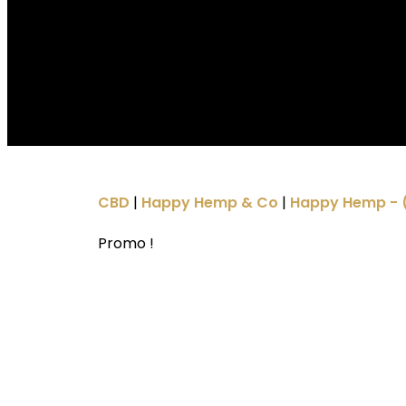
CBD
|
Happy Hemp & Co
|
Happy Hemp - 
Promo !