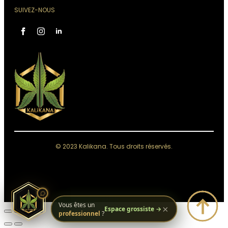
SUIVEZ-NOUS
Assistant Kali Kana
VOTRE CONSEILLER
PERSONNEL
IA, réponses instantanées,
Conseiller disponible 24h/24
Accès à votre historique commandes
Analyses & recommandations personnalisées
© 2023 Kalikana. Tous droits réservés.
Quelque chose de grand se prépare.
Restez connectés — ça arrive bientôt.
Vous êtes un
×
Espace grossiste →
professionnel
?