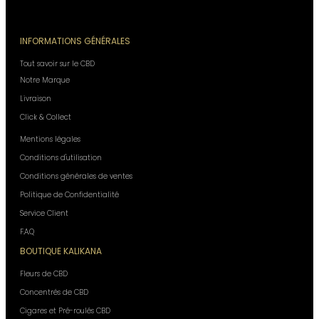
INFORMATIONS GÉNÉRALES
Tout savoir sur le CBD
Notre Marque
Livraison
Click & Collect
Mentions légales
Conditions d'utilisation
Conditions générales de ventes
Politique de Confidentialité
Service Client
F.A.Q
BOUTIQUE KALIKANA
Fleurs de CBD
Concentrés de CBD
Cigares et Pré-roulés CBD