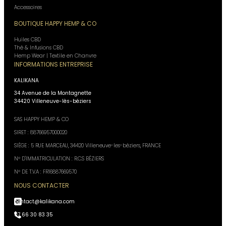
Accessoires
BOUTIQUE HAPPY HEMP & CO
Huiles CBD
Thé & Infusions CBD
Hemp Wear | Textile en Chanvre
INFORMATIONS ENTREPRISE
KALIKANA
34 Avenue de la Montagnette
34420 Villeneuve-lès-béziers
SAS HAPPY HEMP & CO
SIRET : 88766957000020
SIÈGE : 5 RUE MARCEAU, 34420 Villeneuve-les-béziers, FRANCE
N° D'IMMATRICULATION : R.C.S BÉZIERS
N° DE T.V.A : FR16887669570
NOUS CONTACTER
contact@kalikana.com
07 66 30 83 35