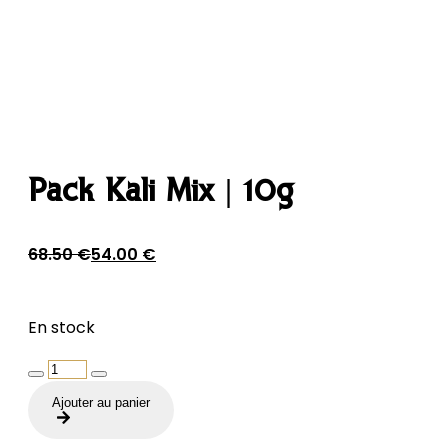
Pack Kali Mix | 10g
Le
Le
68.50
€
54.00
€
prix
prix
initial
actuel
En stock
était :
est :
68.50 €.
54.00 €.
quantité
de
Ajouter au panier
Pack
Kali