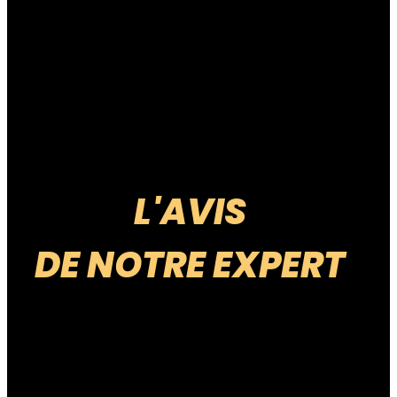
QUALITÉ VISUELLE
QUALITÉ OLFACTIVE
QUALITÉ GUSTATIVE
PUISSANCE
L'AVIS
DE NOTRE EXPERT
NOTE GLOBALE
*Les notes du produit sont attribuées en fonction de leur mode de
culture.