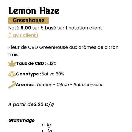
Lemon Haze
Greenhouse
Noté
5.00
sur 5 basé sur
1
notation client
(
1
avis client)
Fleur de CBD GreenHouse aux arômes de citron
frais.
Taux de CBD :
≤12%
Genotype :
Sativa 60%
Arômes :
Terreux - Citron - Rafraichissant
A partir de
3.20
€
/g
Grammage
1g
3g