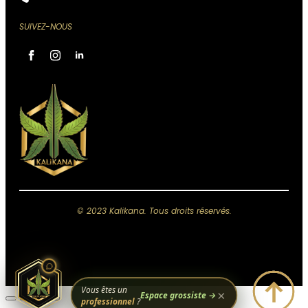
SUIVEZ-NOUS
Assistant Kali Kana
VOTRE CONSEILLER
PERSONNEL
IA, réponses instantanées,
Conseiller disponible 24h/24
Accès à votre historique commandes
Analyses & recommandations personnalisées
© 2023 Kalikana. Tous droits réservés.
Quelque chose de grand se prépare.
Restez connectés — ça arrive bientôt.
Vous êtes un
×
Espace grossiste →
professionnel
?