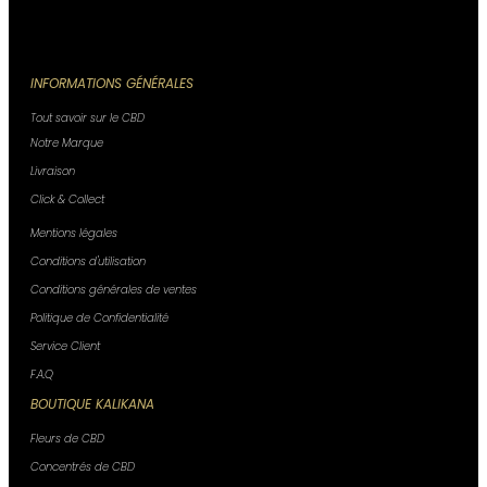
INFORMATIONS GÉNÉRALES
Tout savoir sur le CBD
Notre Marque
Livraison
Click & Collect
Mentions légales
Conditions d'utilisation
Conditions générales de ventes
Politique de Confidentialité
Service Client
F.A.Q
BOUTIQUE KALIKANA
Fleurs de CBD
Concentrés de CBD