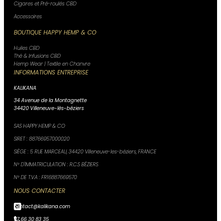
Cigares et Pré-roulés CBD
Accessoires
BOUTIQUE HAPPY HEMP & CO
Huiles CBD
Thé & Infusions CBD
Hemp Wear | Textile en Chanvre
INFORMATIONS ENTREPRISE
KALIKANA
34 Avenue de la Montagnette
34420 Villeneuve-lès-béziers
SAS HAPPY HEMP & CO
SIRET : 88766957000020
SIÈGE : 5 RUE MARCEAU, 34420 Villeneuve-les-béziers, FRANCE
N° D'IMMATRICULATION : R.C.S BÉZIERS
N° DE T.V.A : FR16887669570
NOUS CONTACTER
contact@kalikana.com
07 66 30 83 35