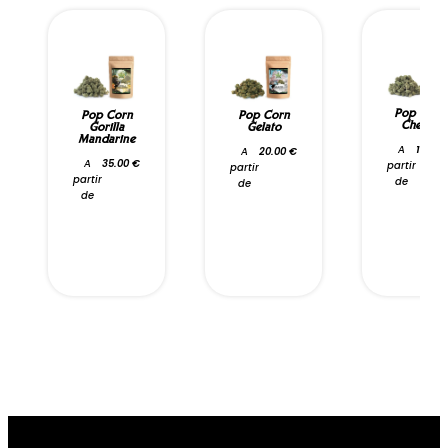
Pop Corn
Pop Corn
Pop Corn
Cheese
Gorilla
Gelato
Mandarine
A
15.00
A
20.00
€
A
35.00
€
partir
partir
partir
de
de
de