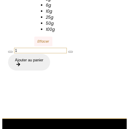
6g
10g
25g
50g
100g
Effacer
quantité
de
Ajouter au panier
Lemon
Haze