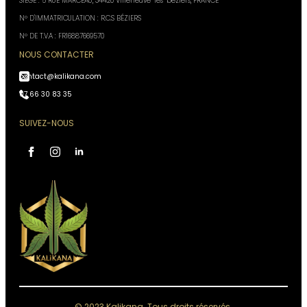
SIÈGE : 5 RUE MARCEAU, 34420 Villeneuve-les-béziers, FRANCE
N° D'IMMATRICULATION : R.C.S BÉZIERS
N° DE T.V.A : FR16887669570
NOUS CONTACTER
contact@kalikana.com
07 66 30 83 35
SUIVEZ-NOUS
Assistant Kali Kana
VOTRE CONSEILLER
PERSONNEL
IA, réponses instantanées,
Conseiller disponible 24h/24
Accès à votre historique commandes
Analyses & recommandations personnalisées
© 2023 Kalikana. Tous droits réservés.