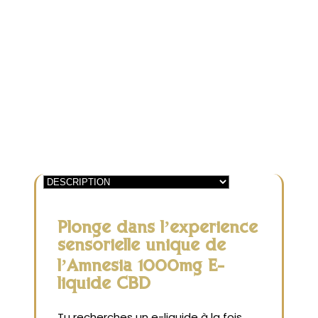
1000mg
-
E-
liquide
CBD
Plonge dans l’expérience
sensorielle unique de
l’Amnesia 1000mg E-
liquide CBD
Tu recherches un e-liquide à la fois