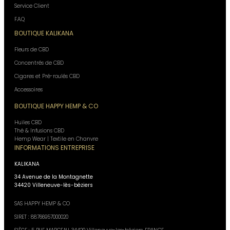
Service Client
F.A.Q
BOUTIQUE KALIKANA
Fleurs de CBD
Concentrés de CBD
Cigares et Pré-roulés CBD
Accessoires
BOUTIQUE HAPPY HEMP & CO
Huiles CBD
Thé & Infusions CBD
Hemp Wear | Textile en Chanvre
INFORMATIONS ENTREPRISE
KALIKANA
34 Avenue de la Montagnette
34420 Villeneuve-lès-béziers
SAS HAPPY HEMP & CO
SIRET : 88766957000020