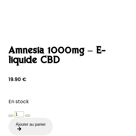
Amnesia 1000mg – E-
liquide CBD
19.90
€
En stock
quantité
de
Ajouter au panier
Amnesia