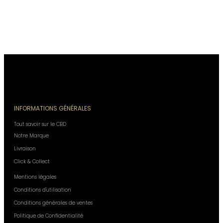
INFORMATIONS GÉNÉRALES
Tout savoir sur le CBD
Notre Marque
Livraison
Click & Collect
Mentions légales
Conditions d'utilisation
Conditions générales de ventes
Politique de Confidentialité