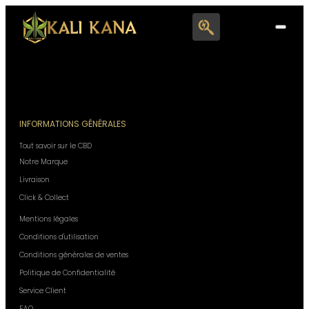
Search
for:
INFORMATIONS GÉNÉRALES
Tout savoir sur le CBD
Notre Marque
Livraison
Click & Collect
Mentions légales
Conditions d'utilisation
Conditions générales de ventes
Politique de Confidentialité
Service Client
F.A.Q