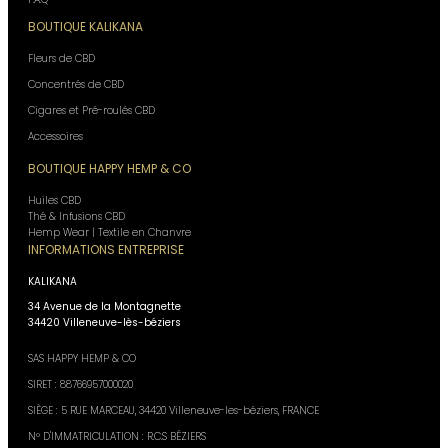
BOUTIQUE KALIKANA
Fleurs de CBD
Concentrés de CBD
Cigares et Pré-roulés CBD
Accessoires
BOUTIQUE HAPPY HEMP & CO
Huiles CBD
Thé & Infusions CBD
Hemp Wear | Textile en Chanvre
INFORMATIONS ENTREPRISE
KALIKANA
34 Avenue de la Montagnette
34420 Villeneuve-lès-béziers
SAS HAPPY HEMP & CO
SIRET : 88766957000020
SIÈGE : 5 RUE MARCEAU, 34420 Villeneuve-les-béziers, FRANCE
N° D'IMMATRICULATION : R.C.S BÉZIERS