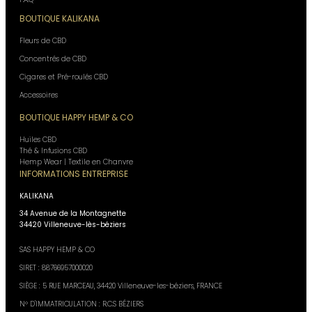
BOUTIQUE KALIKANA
Fleurs de CBD
Concentrés de CBD
Cigares et Pré-roulés CBD
Accessoires
BOUTIQUE HAPPY HEMP & CO
Huiles CBD
Thé & Infusions CBD
Hemp Wear | Textile en Chanvre
INFORMATIONS ENTREPRISE
KALIKANA
34 Avenue de la Montagnette
34420 Villeneuve-lès-béziers
SAS HAPPY HEMP & CO
SIRET : 88766957000020
SIÈGE : 5 RUE MARCEAU, 34420 Villeneuve-les-béziers, FRANCE
N° D'IMMATRICULATION : R.C.S BÉZIERS