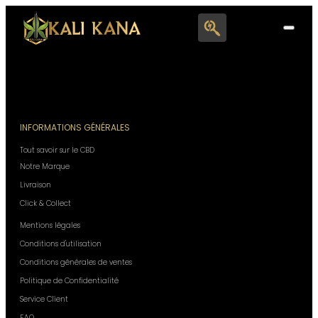
Search
for:
INFORMATIONS GÉNÉRALES
Tout savoir sur le CBD
Notre Marque
Livraison
Click & Collect
Mentions légales
Conditions d'utilisation
Conditions générales de ventes
Politique de Confidentialité
Service Client
F.A.Q