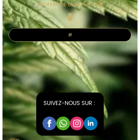
🌟 OFFRE DE LANCEMENT 🌟
🎁
Assistant Kali Kana
VOTRE CONSEILLER
PERSONNEL
IA, réponses instantanées,
SUIVEZ-NOUS SUR :
Conseiller disponible 24h/24
Accès à votre historique commandes
Analyses & recommandations personnalisées
Quelque chose de grand se prépare.
Restez connectés — ça arrive bientôt.